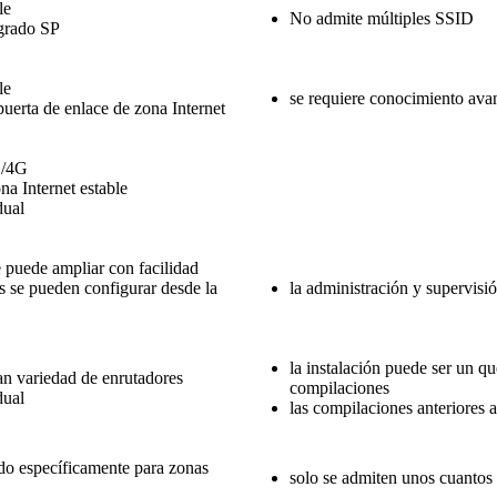
le
No admite múltiples SSID
grado SP
le
se requiere conocimiento avan
puerta de enlace de zona Internet
G/4G
na Internet estable
dual
e puede ampliar con facilidad
s se pueden configurar desde la
la administración y supervisi
la instalación puede ser un q
an variedad de enrutadores
compilaciones
dual
las compilaciones anteriores a
do específicamente para zonas
solo se admiten unos cuantos