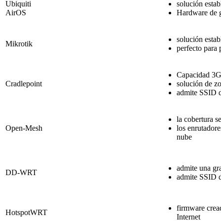
Ubiquiti
solución estab
AirOS
Hardware de 
solución estab
Mikrotik
perfecto para 
Capacidad 3
Cradlepoint
solución de zo
admite SSID 
la cobertura s
Open-Mesh
los enrutadore
nube
admite una gr
DD-WRT
admite SSID 
firmware crea
HotspotWRT
Internet