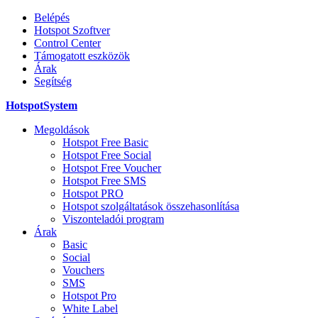
Belépés
Hotspot Szoftver
Control Center
Támogatott eszközök
Árak
Segítség
HotspotSystem
Megoldások
Hotspot Free Basic
Hotspot Free Social
Hotspot Free Voucher
Hotspot Free SMS
Hotspot PRO
Hotspot szolgáltatások összehasonlítása
Viszonteladói program
Árak
Basic
Social
Vouchers
SMS
Hotspot Pro
White Label