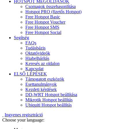
HOTSPOT MEGOLDÁSOK
Csomagok összehasonlítása
Hotspot PRO (fizetős Hotspot)
Free Hotspot Basic
Free Hotspot Voucher
Free Hotspot SMS
Free Hotspot Social
Segítség
FAQs
Tudásbázis
Oktatóvideók
Hiabelhárítás
Keresés az oldalon
Kapcsolat
ELSŐ LÉPÉSEK
Támogatott eszközök
Esettanulmányok
Kezdeti kérdések
DD-WRT Hotspot beállítása
Mikrotik Hotspot beállítás
Ubiquiti Hotspot beállítás
Ingyenes regisztráció
Choose your language: