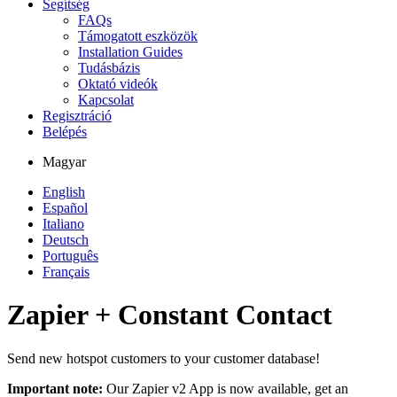
Segítség
FAQs
Támogatott eszközök
Installation Guides
Tudásbázis
Oktató videók
Kapcsolat
Regisztráció
Belépés
Magyar
English
Español
Italiano
Deutsch
Português
Français
Zapier + Constant Contact
Send new hotspot customers to your customer database!
Important note:
Our Zapier v2 App is now available, get an